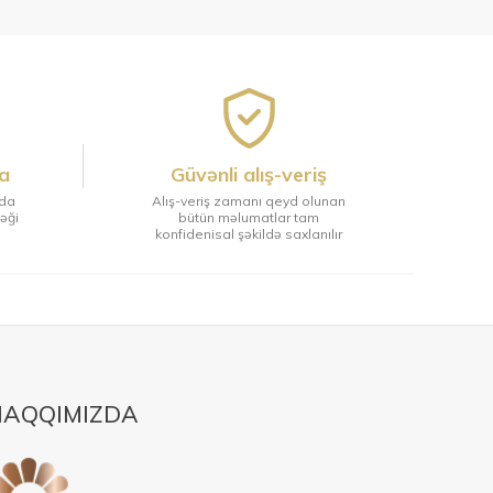
a
Güvənli alış-veriş
tda
Alış-veriş zamanı qeyd olunan
ləği
bütün məlumatlar tam
konfidenisal şəkildə saxlanılır
AQQIMIZDA