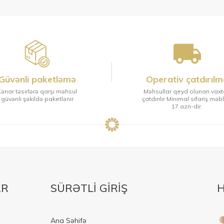
Güvənli paketləmə
Operativ çatdırılm
ənar təsirlərə qarşı məhsul
Məhsullar qeyd olunan vax
güvənli şəkildə paketlənir
çatdırılır Minimal sifariş məb
17 azn-dir.
AR
SÜRƏTLİ GİRİŞ
H
Ana Səhifə