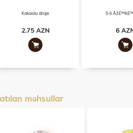
Kakaolu draje
5-li ÅžÉ™kÉ™rbura
2.75 AZN
6 AZN
atılan məhsullar