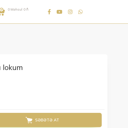
0
Məhsul
0
₼
 lokum
SƏBƏTƏ AT