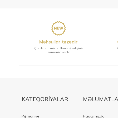
Məhsullar təzədir
Çatdırılan məhsulların təzəliyinə
K
zəmanət verilir
KATEQORIYALAR
MƏLUMATL
Pişmaniye
Haqqımızda