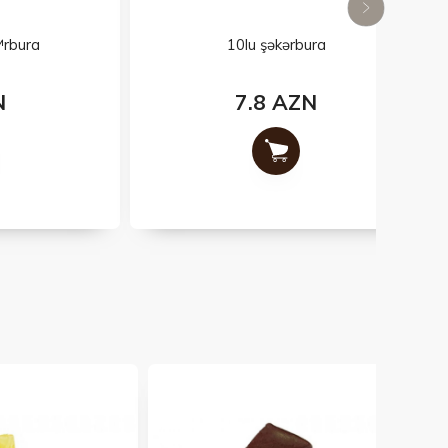
10lu şəkərbura
7.8 AZN