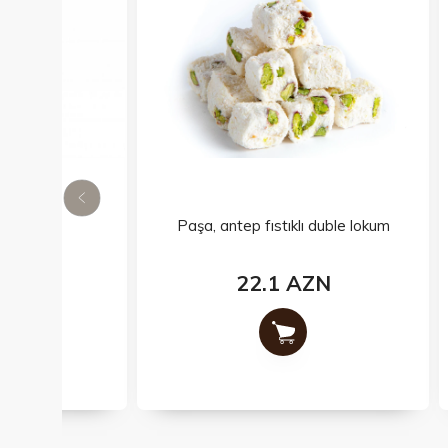
Paşa, antep fıstıklı duble lokum
22.1 AZN