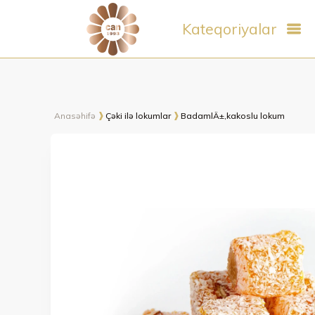
Kateqoriyalar
Anasəhifə
Çəki ilə lokumlar
BadamlÄ±,kakoslu lokum