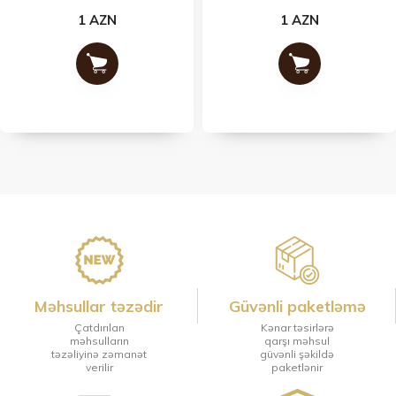
1 AZN
1 AZN
Məhsullar təzədir
Güvənli paketləmə
Çatdırılan
Kənar təsirlərə
məhsulların
qarşı məhsul
təzəliyinə zəmanət
güvənli şəkildə
verilir
paketlənir