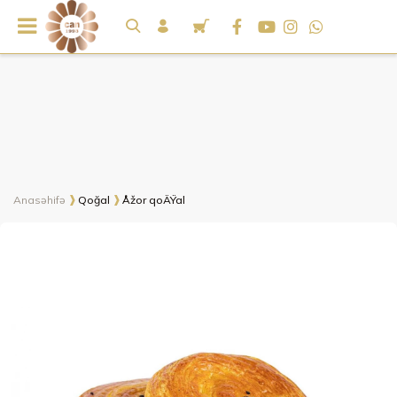
Anasəhifə
Qoğal
Åžor qoÄŸal