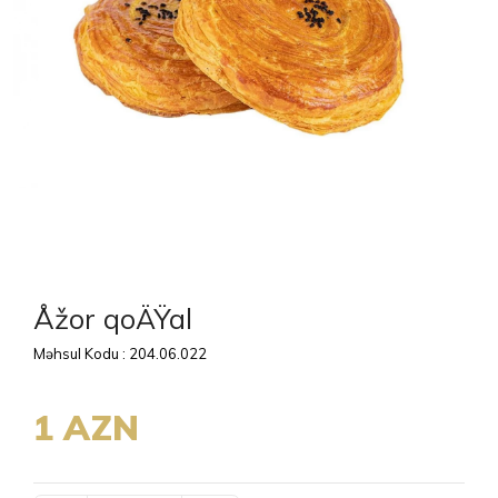
Åžor qoÄŸal
Məhsul Kodu : 204.06.022
1 AZN