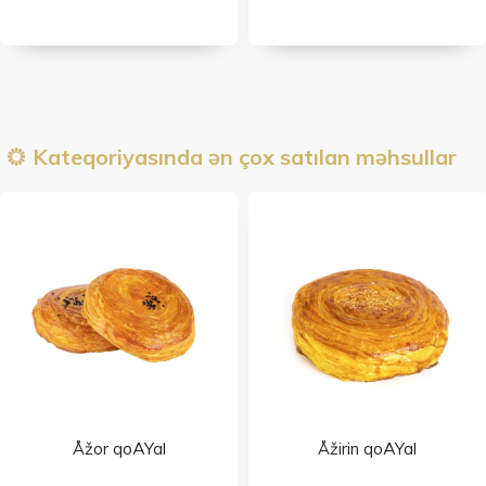
Kateqoriyasında ən çox satılan məhsullar
Åžor qoÄŸal
Åžirin qoÄŸal