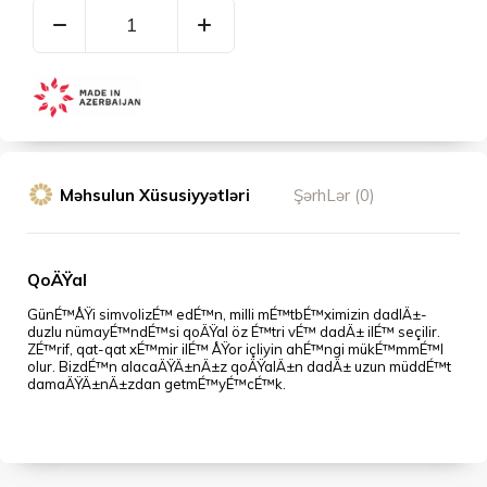
Məhsulun Xüsusiyyətləri
ŞərhLər (0)
QoÄŸal
GünÉ™ÅŸi simvolizÉ™ edÉ™n, milli mÉ™tbÉ™ximizin dadlÄ±-
duzlu nümayÉ™ndÉ™si qoÄŸal öz É™tri vÉ™ dadÄ± ilÉ™ seçilir.
ZÉ™rif, qat-qat xÉ™mir ilÉ™ ÅŸor içliyin ahÉ™ngi mükÉ™mmÉ™l
olur. BizdÉ™n alacaÄŸÄ±nÄ±z qoÄŸalÄ±n dadÄ± uzun müddÉ™t
damaÄŸÄ±nÄ±zdan getmÉ™yÉ™cÉ™k.