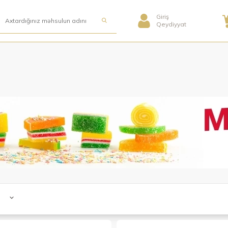
Giriş
Qeydiyyat