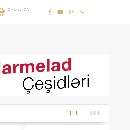
0
Məhsul
0
₼