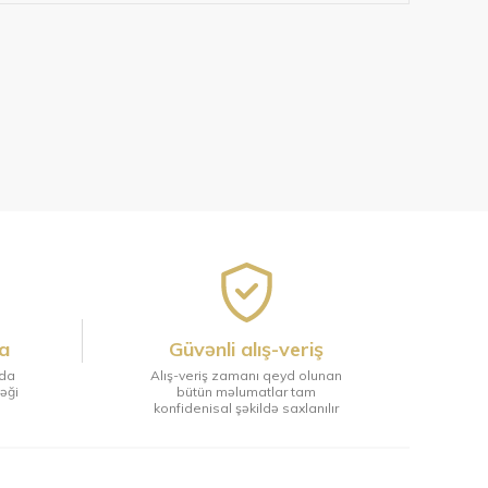
a
Güvənli alış-veriş
tda
Alış-veriş zamanı qeyd olunan
ləği
bütün məlumatlar tam
konfidenisal şəkildə saxlanılır