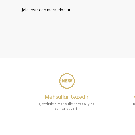
Jelatinsiz can marmeladları
Məhsullar təzədir
Çatdırılan məhsulların təzəliyinə
K
zəmanət verilir