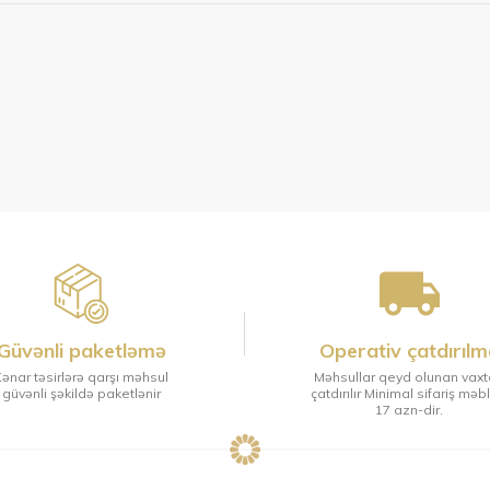
Güvənli paketləmə
Operativ çatdırılm
ənar təsirlərə qarşı məhsul
Məhsullar qeyd olunan vax
güvənli şəkildə paketlənir
çatdırılır Minimal sifariş məb
17 azn-dir.