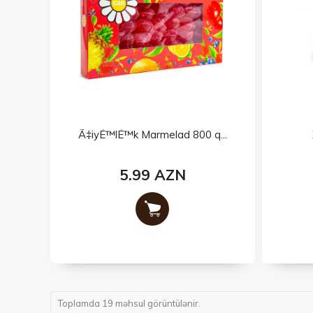
Ã‡iyÉ™lÉ™k Marmelad 800 q...
5.99 AZN
Toplamda 19 məhsul görüntülənir.