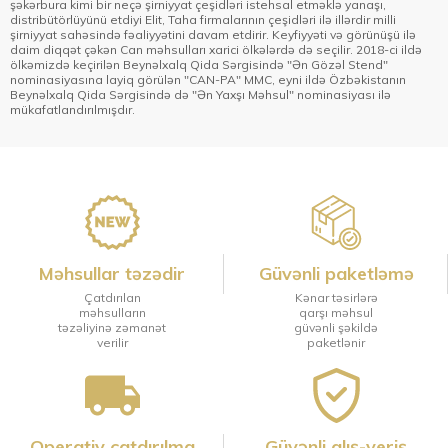
şəkərbura kimi bir neçə şirniyyat çeşidləri istehsal etməklə yanaşı,
distribütörlüyünü etdiyi Elit, Taha firmalarının çeşidləri ilə illərdir milli
şirniyyat sahəsində fəaliyyətini davam etdirir. Keyfiyyəti və görünüşü ilə
daim diqqət çəkən Can məhsulları xarici ölkələrdə də seçilir. 2018-ci ildə
ölkəmizdə keçirilən Beynəlxalq Qida Sərgisində "Ən Gözəl Stend"
nominasiyasına layiq görülən "CAN-PA" MMC, eyni ildə Özbəkistanın
Beynəlxalq Qida Sərgisində də "Ən Yaxşı Məhsul" nominasiyası ilə
mükafatlandırılmışdır.
Məhsullar təzədir
Güvənli paketləmə
Çatdırılan
Kənar təsirlərə
məhsulların
qarşı məhsul
təzəliyinə zəmanət
güvənli şəkildə
verilir
paketlənir
Operativ çatdırılma
Güvənli alış-veriş