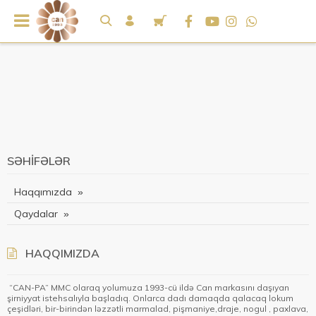
SƏHIFƏLƏR
Haqqımızda
Qaydalar
HAQQIMIZDA
“CAN-PA” MMC olaraq yolumuza 1993-cü ildə Can markasını daşıyan
şirniyyat istehsalıyla başladıq. Onlarca dadı damaqda qalacaq lokum
çeşidləri, bir-birindən ləzzətli marmalad, pişmaniye,draje, nogul , paxlava,