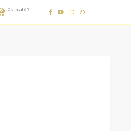
0
Məhsul
0
₼