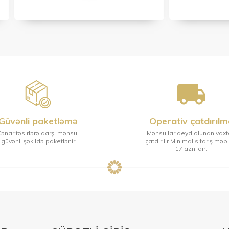
Güvənli paketləmə
Operativ çatdırılm
ənar təsirlərə qarşı məhsul
Məhsullar qeyd olunan vax
güvənli şəkildə paketlənir
çatdırılır Minimal sifariş məb
17 azn-dir.