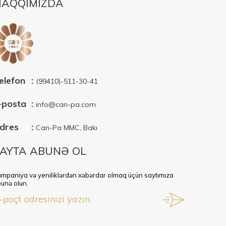
AQQIMIZDA
elefon
:
(99410)-511-30-41
-posta
:
info@can-pa.com
dres
:
Can-Pa MMC, Bakı
AYTA ABUNƏ OL
mpaniya və yeniliklərdən xəbərdar olmaq üçün saytımıza
unə olun.