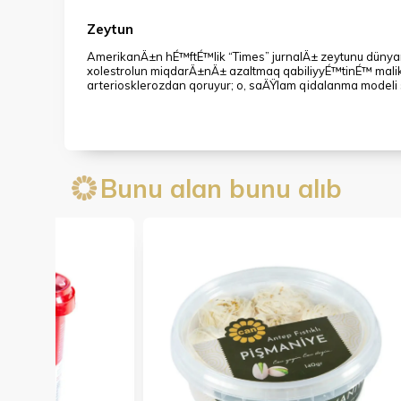
Zeytun
AmerikanÄ±n hÉ™ftÉ™lik “Times” jurnalÄ± zeytunu dünya
xolestrolun miqdarÄ±nÄ± azaltmaq qabiliyyÉ™tinÉ™ m
arteriosklerozdan qoruyur; o, saÄŸlam qidalanma modeli
Bunu alan bunu alıb