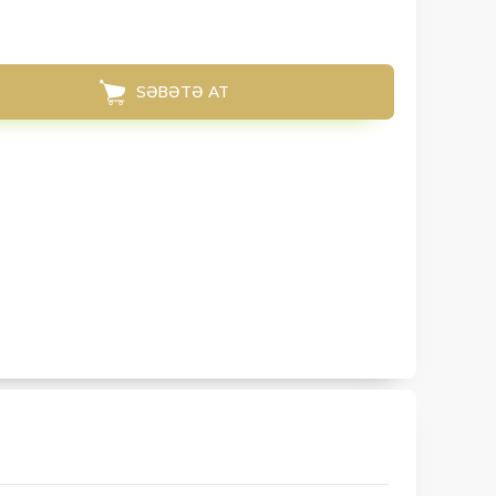
SƏBƏTƏ AT