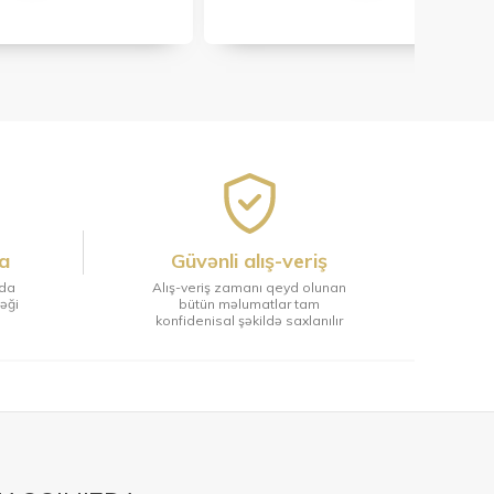
a
Güvənli alış-veriş
tda
Alış-veriş zamanı qeyd olunan
ləği
bütün məlumatlar tam
konfidenisal şəkildə saxlanılır