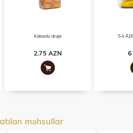
Kakaolu draje
5-li ÅžÉ™kÉ™rbura
2.75 AZN
6 AZN
atılan məhsullar