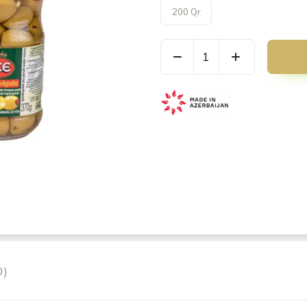
200 Qr
0)