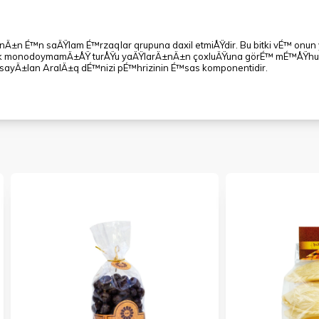
nÄ±n É™n saÄŸlam É™rzaqlar qrupuna daxil etmiÅŸdir. Bu bitki vÉ™ on
alik monodoymamÄ±ÅŸ turÅŸu yaÄŸlarÄ±nÄ±n çoxluÄŸuna görÉ™ mÉ™ÅŸhu
 sayÄ±lan AralÄ±q dÉ™nizi pÉ™hrizinin É™sas komponentidir.