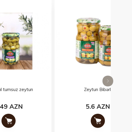
un
Zeytun Bibərli
5.6 AZN