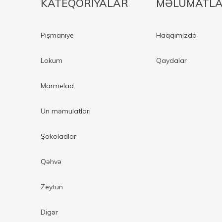
KATEQORIYALAR
MƏLUMATL
Pişmaniye
Haqqımızda
Lokum
Qaydalar
Marmelad
Un məmulatları
Şokoladlar
Qəhvə
Zeytun
Digər