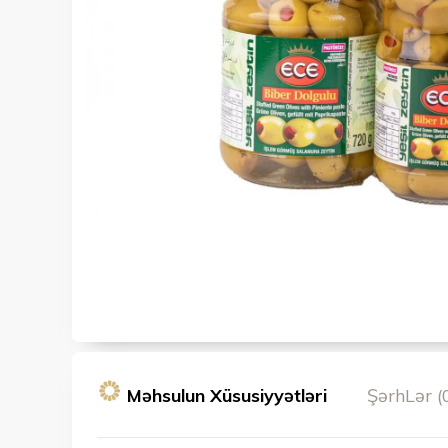
Məhsulun Xüsusiyyətləri
ŞərhLər (