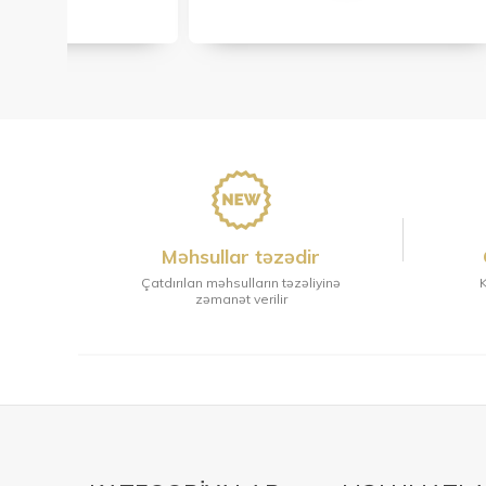
Məhsullar təzədir
Çatdırılan məhsulların təzəliyinə
K
zəmanət verilir