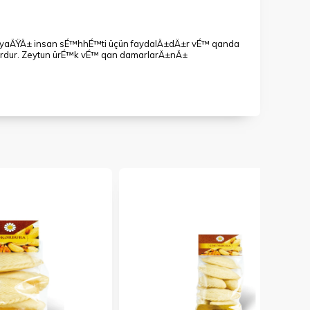
un yaÄŸÄ± insan sÉ™hhÉ™ti üçün faydalÄ±dÄ±r vÉ™ qanda
rdur. Zeytun ürÉ™k vÉ™ qan damarlarÄ±nÄ±