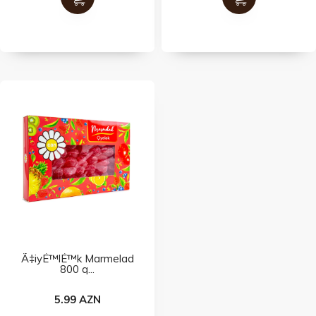
Ã‡iyÉ™lÉ™k Marmelad
800 q...
5.99 AZN