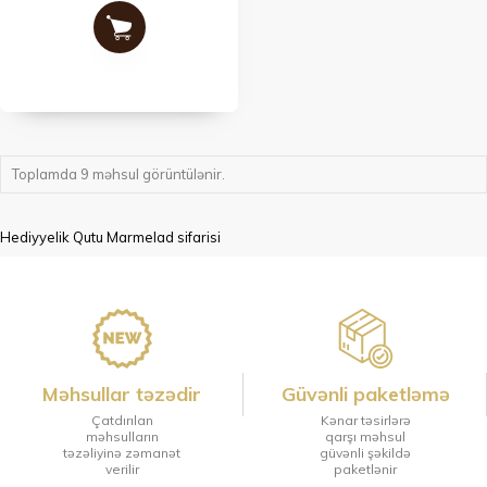
Toplamda 9 məhsul görüntülənir.
Hediyyelik Qutu Marmelad sifarisi
Məhsullar təzədir
Güvənli paketləmə
Çatdırılan
Kənar təsirlərə
məhsulların
qarşı məhsul
təzəliyinə zəmanət
güvənli şəkildə
verilir
paketlənir