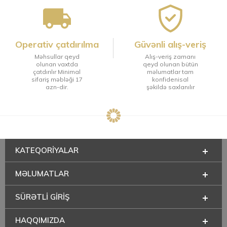
Operativ çatdırılma
Güvənli alış-veriş
Məhsullar qeyd
Alış-veriş zamanı
olunan vaxtda
qeyd olunan bütün
çatdırılır Minimal
məlumatlar tam
sifariş məbləği 17
konfidenisal
azn-dir.
şəkildə saxlanılır
KATEQORIYALAR
MƏLUMATLAR
SÜRƏTLİ GİRİŞ
HAQQIMIZDA