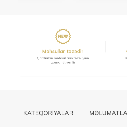
Məhsullar təzədir
Çatdırılan məhsulların təzəliyinə
K
zəmanət verilir
KATEQORIYALAR
MƏLUMATL