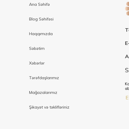
Ana Səhifə
Blog Səhifəsi
T
Haqqımızda
E
Səbətim
A
Xəbərlər
S
Tərəfdaşlarımız
Ka
ab
Mağazalarımız
Şikayət və təklifləriniz