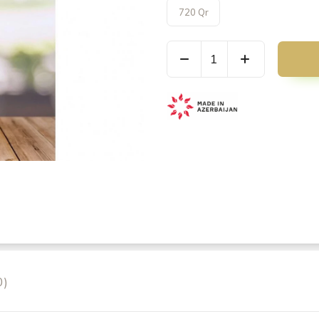
720 Qr
0)