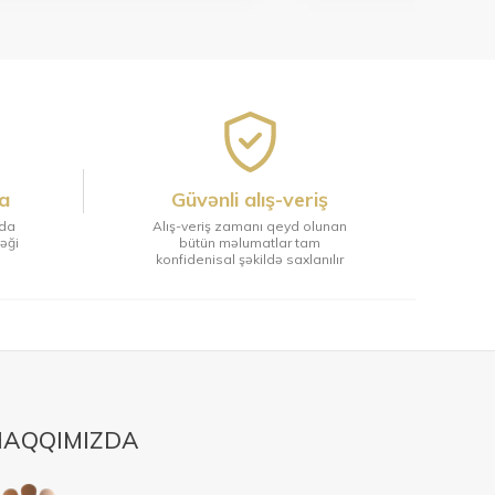
a
Güvənli alış-veriş
tda
Alış-veriş zamanı qeyd olunan
ləği
bütün məlumatlar tam
konfidenisal şəkildə saxlanılır
AQQIMIZDA