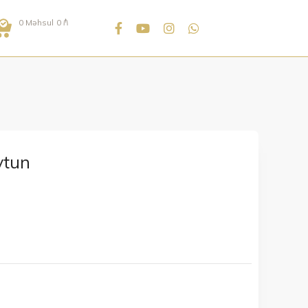
0
Məhsul
0
₼
ytun