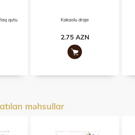
Kakaolu draje
5-li ÅžÉ™kÉ™rbura
2.75 AZN
6 AZN
atılan məhsullar