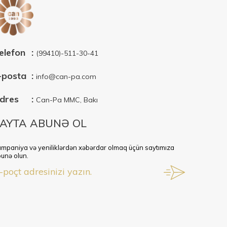
elefon
:
(99410)-511-30-41
-posta
:
info@can-pa.com
dres
:
Can-Pa MMC, Bakı
AYTA ABUNƏ OL
mpaniya və yeniliklərdən xəbərdar olmaq üçün saytımıza
unə olun.