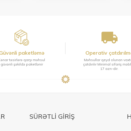
Güvənli paketləmə
Operativ çatdırılm
ənar təsirlərə qarşı məhsul
Məhsullar qeyd olunan vax
güvənli şəkildə paketlənir
çatdırılır Minimal sifariş məb
17 azn-dir.
AR
SÜRƏTLİ GİRİŞ
H