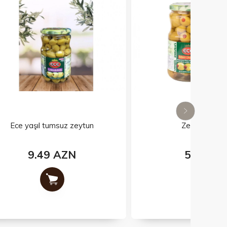
un
Zeytun Bibərli
5.6 AZN