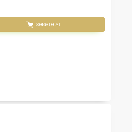
SƏBƏTƏ AT