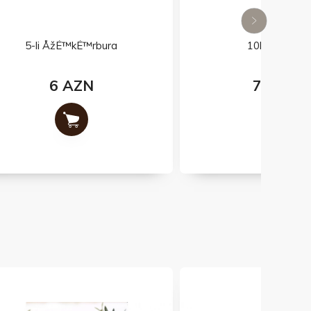
10lu şəkərbura
7.8 AZN