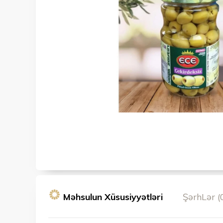
Məhsulun Xüsusiyyətləri
ŞərhLər (