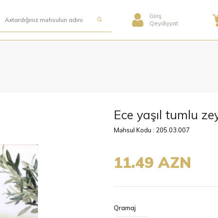
Giriş
Qeydiyyat
Ece yaşıl tumlu ze
Məhsul Kodu : 205.03.007
11.49 AZN
Qramaj