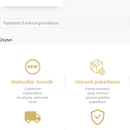
Toplamda 9 məhsul görüntülənir.
Zeytun
Məhsullar təzədir
Güvənli paketləmə
Çatdırılan
Kənar təsirlərə
məhsulların
qarşı məhsul
təzəliyinə zəmanət
güvənli şəkildə
verilir
paketlənir