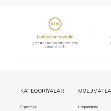
Məhsullar təzədir
Çatdırılan məhsulların təzəliyinə
K
zəmanət verilir
KATEQORIYALAR
MƏLUMATL
Pişmaniye
Haqqımızda