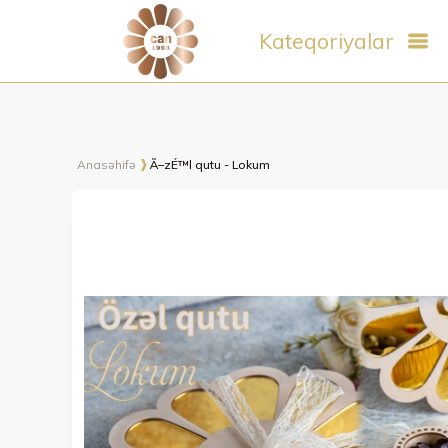
Kateqoriyalar
Anasəhifə
Ã–zÉ™l qutu - Lokum