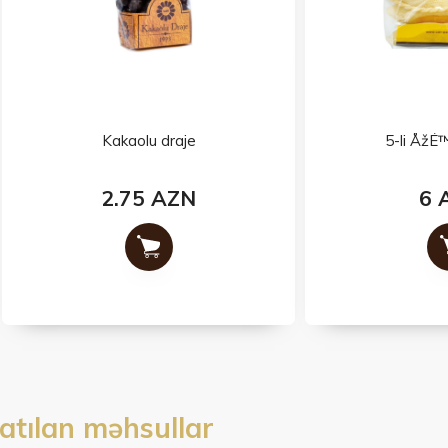
Kakaolu draje
5-li ÅžÉ™kÉ™rbura
2.75 AZN
6 AZN
atılan məhsullar