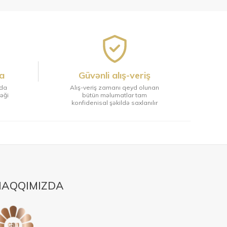
a
Güvənli alış-veriş
tda
Alış-veriş zamanı qeyd olunan
ləği
bütün məlumatlar tam
konfidenisal şəkildə saxlanılır
AQQIMIZDA