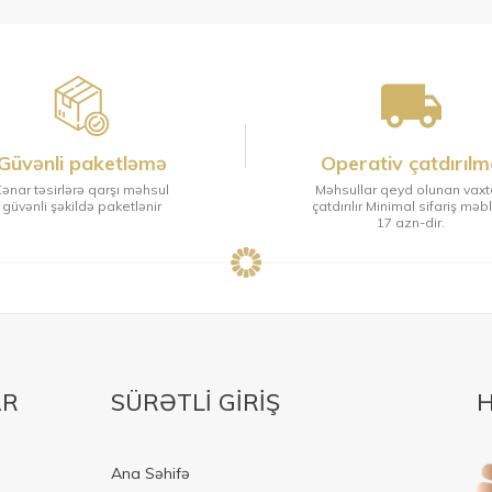
Güvənli paketləmə
Operativ çatdırılm
ənar təsirlərə qarşı məhsul
Məhsullar qeyd olunan vax
güvənli şəkildə paketlənir
çatdırılır Minimal sifariş məb
17 azn-dir.
AR
SÜRƏTLİ GİRİŞ
H
Ana Səhifə