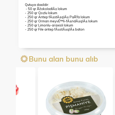
Qutuya daxildir:
- 50 qr ÅžokoladlÄ± lokum
- 250 qr Qozlu lokum
- 250 qr Antep fÄ±stÄ±qlÄ± PaÅŸa lokum
- 250 qr Orman meyvÉ™li-fÄ±ndÄ±qlÄ± lokum
- 250 qr Limonlu-araxisli lokum
- 250 qr File antep fÄ±stÄ±qlÄ± baton
Bunu alan bunu alıb