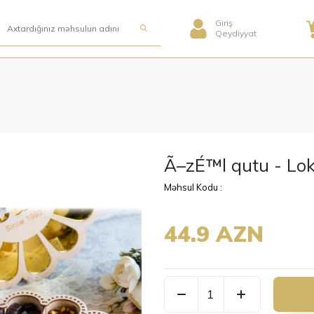
Giriş
Qeydiyyat
Ã–zÉ™l qutu - Lo
Məhsul Kodu :
44.9 AZN