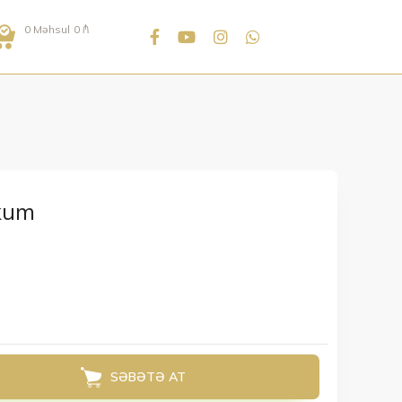
0
Məhsul
0
₼
kum
SƏBƏTƏ AT