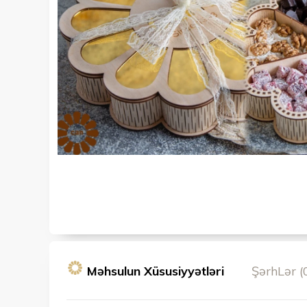
Məhsulun Xüsusiyyətləri
ŞərhLər (