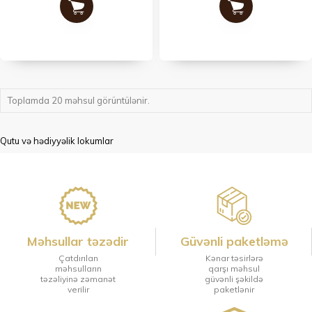
Toplamda 20 məhsul görüntülənir.
Qutu və hədiyyəlik lokumlar
Məhsullar təzədir
Güvənli paketləmə
Çatdırılan
Kənar təsirlərə
məhsulların
qarşı məhsul
təzəliyinə zəmanət
güvənli şəkildə
verilir
paketlənir