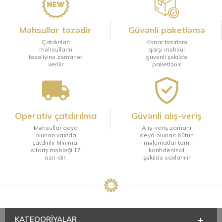
Məhsullar təzədir
Güvənli paketləmə
Çatdırılan
Kənar təsirlərə
məhsulların
qarşı məhsul
təzəliyinə zəmanət
güvənli şəkildə
verilir
paketlənir
Operativ çatdırılma
Güvənli alış-veriş
Məhsullar qeyd
Alış-veriş zamanı
olunan vaxtda
qeyd olunan bütün
çatdırılır Minimal
məlumatlar tam
sifariş məbləği 17
konfidenisal
azn-dir.
şəkildə saxlanılır
KATEQORIYALAR